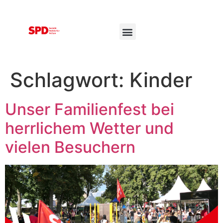
Schlagwort:
Kinder
Unser Familienfest bei
herrlichem Wetter und
vielen Besuchern