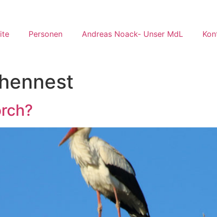
ite
Personen
Andreas Noack- Unser MdL
Kon
chennest
orch?