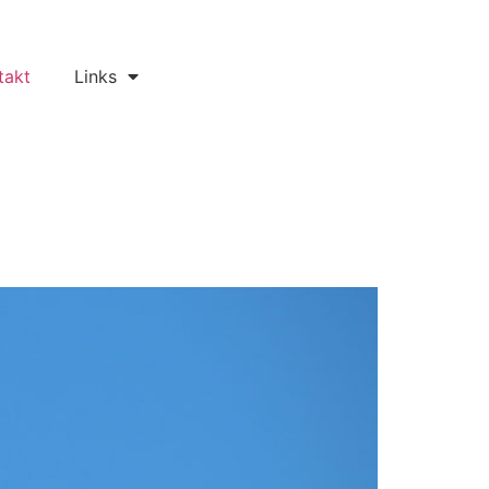
takt
Links