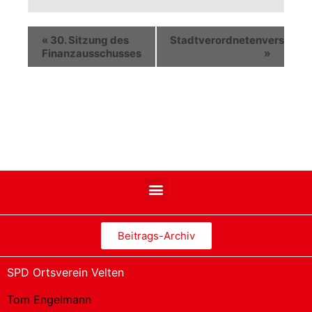
«
30. Sitzung des
Stadtverordnetenversamm
Finanzausschusses
»
Beitrags-Archiv
SPD Ortsverein Velten
Tom Engelmann