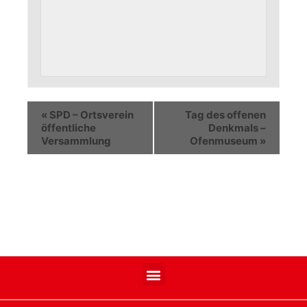
«
SPD – Ortsverein
Tag des offenen
öffentliche
Denkmals –
Versammlung
Ofenmuseum
»