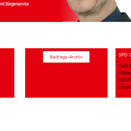
SPD O
Beitrags-Archiv
Tom 
Vikto
16727
Email