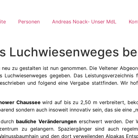
ite
Personen
Andreas Noack- Unser MdL
Kon
es Luchwiesenweges be
g
neu zu gestalten ist nun genommen. Die Veltener Abgeor
es Luchwiesenweges gegeben. Das Leistungsverzeichnis 
geschrieben und folgend eine Vergabe stattfinden. Wir h
innower Chaussee
wird auf bis zu 2,50 m verbreitert, b
arend sondern auch insoweit innovativ sein, das sie eine „
l durch
bauliche Veränderungen
erschwert werden. Der W
adtzentrum zu gelangern. Spaziergänger sind auch rege
Walnussbaumhain und den dort verweilenden Alpakas Entsp