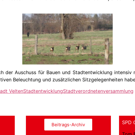
ich der Auschuss für Bauen und Stadtentwicklung intensiv
tiven Beleuchtung und zusätzlichen Sitzgelegenheiten habe
adt Velten
Stadtentwicklung
Stadtverordnetenversammlung
SPD O
Beitrags-Archiv
Tom 